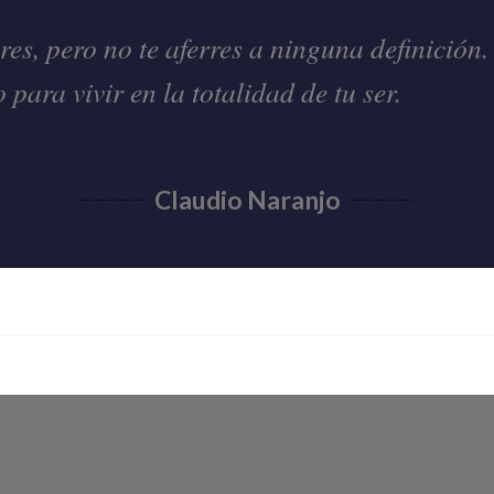
es, pero no te aferres a ninguna definición.
 para vivir en la totalidad de tu ser.
Claudio Naranjo
S