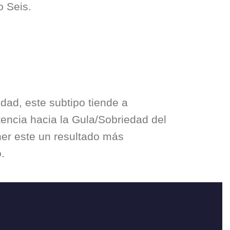
po Seis.
idad, e
ste subtipo tiende a
encia hacia la Gula/Sobriedad del
ner este un resultado más
.