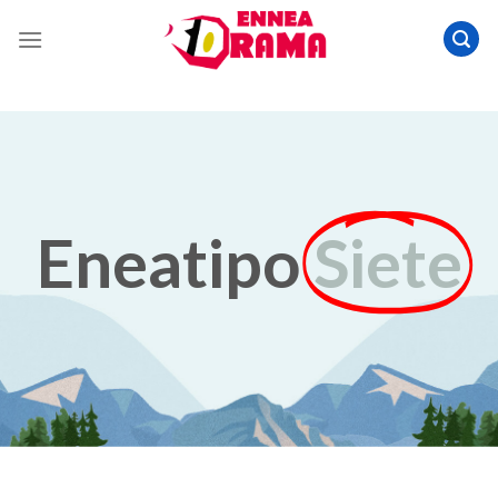
Eneatipo
Siete