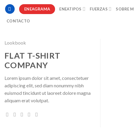
Skip
ENEAGRAMA
ENEATIPOS
FUERZAS
SOBRE M
to
content
CONTACTO
Lookbook
FLAT T-SHIRT
COMPANY
Lorem ipsum dolor sit amet, consectetuer
adipiscing elit, sed diam nonummy nibh
euismod tincidunt ut laoreet dolore magna
aliquam erat volutpat.